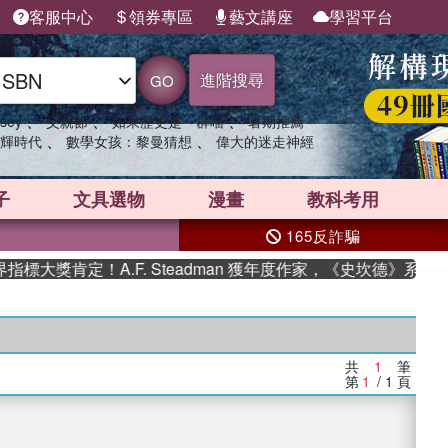
客服中心
領券專區
藝文講座
學習平台
進階搜尋
GO
、
、
、
sey
父親節
如果歷史是一群喵
暑期推薦
、
、
輝時代
數學女孩：黎曼猜想
偉大的迷走神經
子
文具選物
漫畫
教科考用
165反詐騙
大獎肯定！A.F. Steadman 獲年度作家，《史坎德》系列
共
1
筆
第
1
/ 1
頁