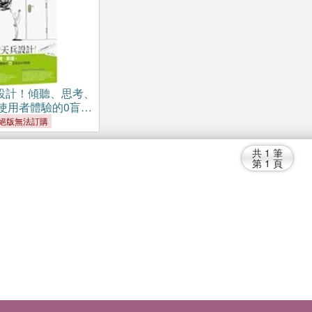
設計！傾聽、思考、
使用者體驗的0盲點
絕版無法訂購
共
1
筆
第
1
頁