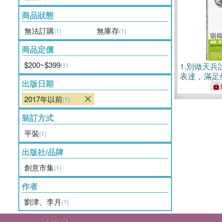
商品狀態
無法訂購
無庫存
(1)
(1)
商品定價
$200~$399
(1)
1.
別做天兵
表達，滿足
出版日期
設計關鍵
2017年以前
(1)
裝訂方式
平裝
(1)
出版社/品牌
創意市集
(1)
作者
劉津、李月
(1)