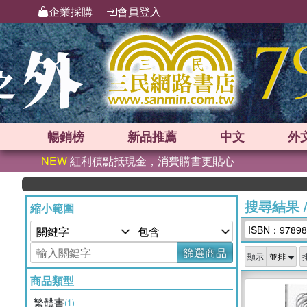
企業採購
會員登入
暢銷榜
新品
推薦
中文
外
NEW
紅利積點抵現金，消費購書更貼心
搜尋結果
縮小範圍
ISBN：97898
篩選商品
顯示
商品類型
繁體書
(1)