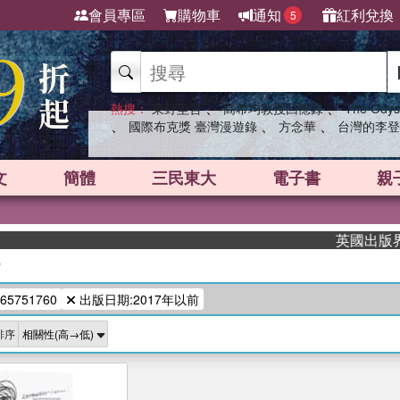
會員專區
購物車
通知
紅利兌換
5
、
、
熱搜：
東野圭吾
高希均教授回憶錄
The Odys
、
、
、
國際布克獎 臺灣漫遊錄
方念華
台灣的李登
文
簡體
三民東大
電子書
親
英國出版界指標
/
65751760
出版日期:2017年以前
排序