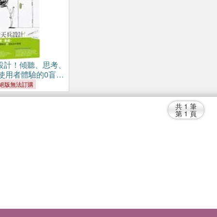
設計！傾聽、思考、
使用者體驗的0盲點
絕版無法訂購
共
1
筆
第
1
頁