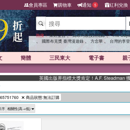
會員專區
購物車
通知
紅利兌換
5
、
、
熱搜：
東野圭吾
高希均教授回憶錄
The Odys
、
、
、
國際布克獎 臺灣漫遊錄
方念華
台灣的李登
文
簡體
三民東大
電子書
親
英國出版界指標大獎肯定！A.F. Steadma
/
65751760
商品狀態:無法訂購
排序