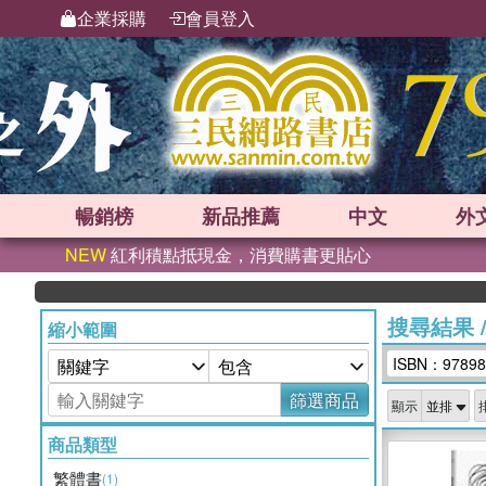
企業採購
會員登入
暢銷榜
新品
推薦
中文
外
NEW
紅利積點抵現金，消費購書更貼心
搜尋結果
縮小範圍
ISBN：97898
篩選商品
顯示
商品類型
繁體書
(1)