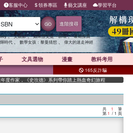
客服中心
領券專區
藝文講座
學習平台
進階搜尋
GO
、
、
、
sey
父親節
如果歷史是一群喵
暑期推薦
、
、
輝時代
數學女孩：黎曼猜想
偉大的迷走神經
子
文具選物
漫畫
教科考用
165反詐騙
n 獲年度作家，《史坎德》系列帶你踏上熱血奇幻旅程
共
1
筆
第
1
/ 1
頁