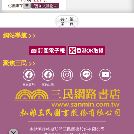
無庫存
共
1
筆
第
1
頁
網站導航 >>
聚焦三民 >>
三民書局
三民出版
本站著作權屬弘雅三民圖書股份有限公司