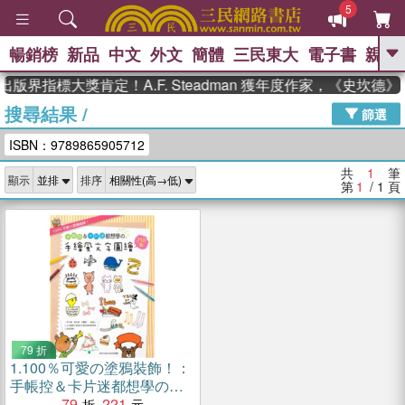
5
暢銷榜
新品
中文
外文
簡體
三民東大
電子書
親子
GO
出版界指標大獎肯定！A.F. Steadman 獲年度作家，《史坎
搜尋結果
/
、
、
熱搜：
東野圭吾
The Odyssey
篩選
、
、
父親節
如果歷史是一群喵
暑期
ISBN：9789865905712
、
、
推薦
國際布克獎 臺灣漫遊錄
方
、
、
念華
台灣的李登輝時代
數學女
共
1
筆
顯示
排序
、
孩：黎曼猜想
偉大的迷走神經
第
1
/ 1
頁
79 折
1.
100％可愛の塗鴉裝飾！：
手帳控＆卡片迷都想學の手
繪風文字圖繪750點
79
221