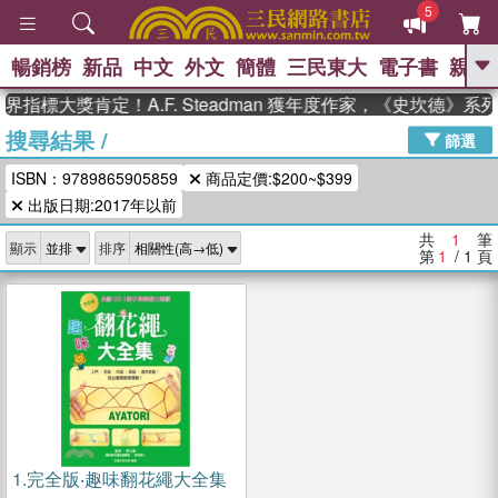
5
暢銷榜
新品
中文
外文
簡體
三民東大
電子書
親子
GO
界指標大獎肯定！A.F. Steadman 獲年度作家，《史坎德》
搜尋結果
/
、
熱搜：
東野圭吾
高希均教授回憶錄
篩選
、
、
、
The Odyssey
父親節
如果歷
ISBN：9789865905859
商品定價:$200~$399
、
、
史是一群喵
暑期推薦
國際布克
、
、
出版日期:2017年以前
獎 臺灣漫遊錄
方念華
台灣的李
、
、
登輝時代
數學女孩：黎曼猜想
共
1
筆
顯示
排序
偉大的迷走神經
第
1
/ 1
頁
1.
完全版‧趣味翻花繩大全集