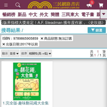
5
暢銷榜
新品
中文
外文
簡體
三民東大
電子書
親子
GO
出版界指標大獎肯定！A.F. Steadman 獲年度作家，《史坎
搜尋結果
/
、
熱搜：
東野圭吾
高希均教授回憶錄
篩選
、
、
、
The Odyssey
父親節
如果歷
ISBN：9789865905859
商品狀態:無法訂購
、
、
史是一群喵
暑期推薦
國際布克
、
、
出版日期:2017年以前
獎 臺灣漫遊錄
方念華
台灣的李
、
、
登輝時代
數學女孩：黎曼猜想
共
1
筆
顯示
排序
偉大的迷走神經
第
1
/ 1
頁
1.
完全版‧趣味翻花繩大全集