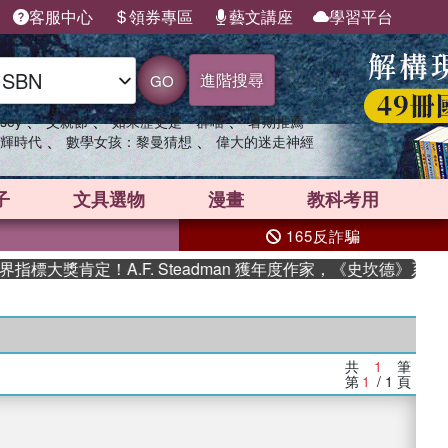
客服中心
領券專區
藝文講座
學習平台
進階搜尋
GO
、
、
、
sey
父親節
如果歷史是一群喵
暑期推薦
、
、
輝時代
數學女孩：黎曼猜想
偉大的迷走神經
子
文具選物
漫畫
教科考用
165反詐騙
標大獎肯定！A.F. Steadman 獲年度作家，《史坎德》系列
共
1
筆
第
1
/ 1
頁