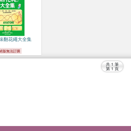
趣味翻花繩大全集
絕版無法訂購
共
1
筆
第
1
頁