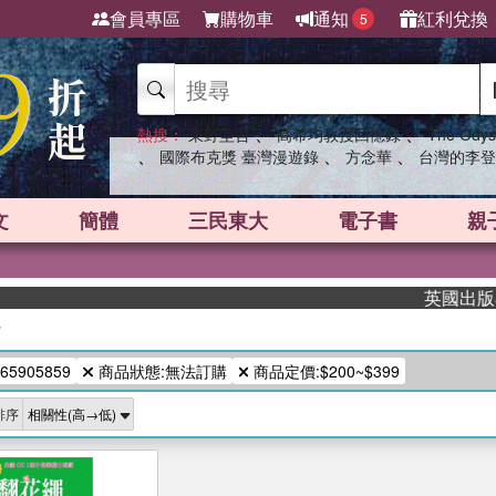
會員專區
購物車
通知
紅利兌換
5
、
、
熱搜：
東野圭吾
高希均教授回憶錄
The Odys
、
、
、
國際布克獎 臺灣漫遊錄
方念華
台灣的李登
文
簡體
三民東大
電子書
親
英國出版界指
/
65905859
商品狀態:無法訂購
商品定價:$200~$399
排序