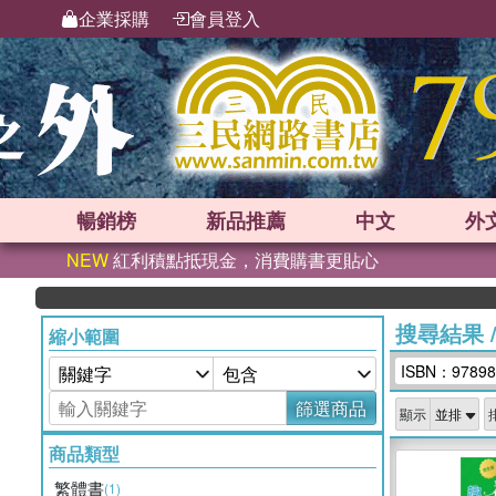
企業採購
會員登入
暢銷榜
新品
推薦
中文
外
NEW
紅利積點抵現金，消費購書更貼心
搜尋結果
縮小範圍
ISBN：97898
篩選商品
顯示
商品類型
繁體書
(1)