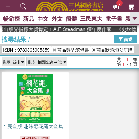
5
暢銷榜
新品
中文
外文
簡體
三民東大
電子書
親子
GO
國出版界指標大獎肯定！A.F. Steadman 獲年度作家，《史
搜尋結果
/
、
、
熱搜：
東野圭吾
The Odyssey
篩選
、
、
父親節
如果歷史是一群喵
暑期
ISBN：9789865905859
商品類型:繁體書
商品狀態:無法訂購
、
、
推薦
國際布克獎 臺灣漫遊錄
方
、
、
念華
台灣的李登輝時代
數學女
共
1
筆
顯示
排序
、
孩：黎曼猜想
偉大的迷走神經
第
1
/ 1
頁
1.
完全版‧趣味翻花繩大全集
絕版無法訂購