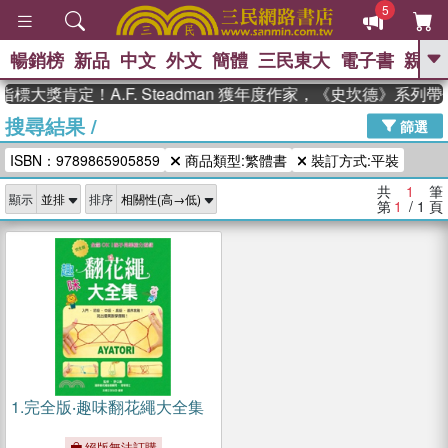
5
暢銷榜
新品
中文
外文
簡體
三民東大
電子書
親子
GO
標大獎肯定！A.F. Steadman 獲年度作家，《史坎德》系列
搜尋結果
/
、
熱搜：
東野圭吾
高希均教授回憶錄
篩選
、
、
、
The Odyssey
父親節
如果歷
ISBN：9789865905859
商品類型:繁體書
裝訂方式:平裝
、
、
史是一群喵
暑期推薦
國際布克
、
、
獎 臺灣漫遊錄
方念華
台灣的李
共
1
筆
顯示
排序
、
、
登輝時代
數學女孩：黎曼猜想
第
1
/ 1
頁
偉大的迷走神經
1.
完全版‧趣味翻花繩大全集
絕版無法訂購