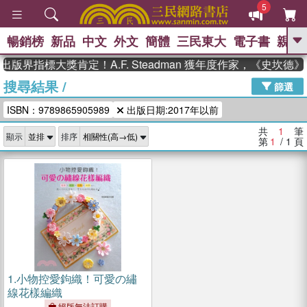
5
暢銷榜
新品
中文
外文
簡體
三民東大
電子書
親子
GO
出版界指標大獎肯定！A.F. Steadman 獲年度作家，《史坎
搜尋結果
/
、
熱搜：
東野圭吾
高希均教授回憶錄
篩選
、
、
、
The Odyssey
父親節
如果歷
ISBN：9789865905989
出版日期:2017年以前
、
、
史是一群喵
暑期推薦
國際布克
、
、
獎 臺灣漫遊錄
方念華
台灣的李
共
1
筆
顯示
排序
、
、
登輝時代
數學女孩：黎曼猜想
第
1
/ 1
頁
偉大的迷走神經
1.
小物控愛鉤織！可愛の繡
線花樣編織
絕版無法訂購