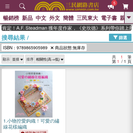
5
暢銷榜
新品
中文
外文
簡體
三民東大
電子書
親子
GO
定！A.F. Steadman 獲年度作家，《史坎德》系列帶你踏上
搜尋結果
/
、
熱搜：
東野圭吾
高希均教授回憶錄
篩選
、
、
、
The Odyssey
父親節
如果歷
ISBN：9789865905989
商品狀態:無庫存
、
、
史是一群喵
暑期推薦
國際布克
、
、
獎 臺灣漫遊錄
方念華
台灣的李
共
1
筆
顯示
排序
、
、
登輝時代
數學女孩：黎曼猜想
第
1
/ 1
頁
偉大的迷走神經
1.
小物控愛鉤織！可愛の繡
線花樣編織
絕版無法訂購