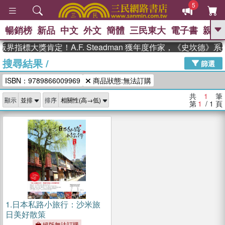
5
暢銷榜
新品
中文
外文
簡體
三民東大
電子書
親子
GO
界指標大獎肯定！A.F. Steadman 獲年度作家，《史坎德》
搜尋結果
/
、
熱搜：
東野圭吾
高希均教授回憶錄
篩選
、
、
、
The Odyssey
父親節
如果歷
ISBN：9789866009969
商品狀態:無法訂購
、
、
史是一群喵
暑期推薦
國際布克
、
、
獎 臺灣漫遊錄
方念華
台灣的李
共
1
筆
顯示
排序
、
、
登輝時代
數學女孩：黎曼猜想
第
1
/ 1
頁
偉大的迷走神經
1.
日本私路小旅行：沙米旅
日美好散策
絕版無法訂購