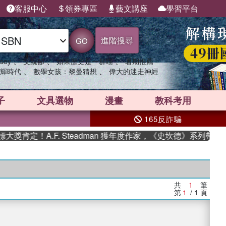
客服中心
領券專區
藝文講座
學習平台
進階搜尋
GO
、
、
、
sey
父親節
如果歷史是一群喵
暑期推薦
、
、
輝時代
數學女孩：黎曼猜想
偉大的迷走神經
子
文具選物
漫畫
教科考用
165反詐騙
肯定！A.F. Steadman 獲年度作家，《史坎德》系列帶你踏
共
1
筆
第
1
/ 1
頁