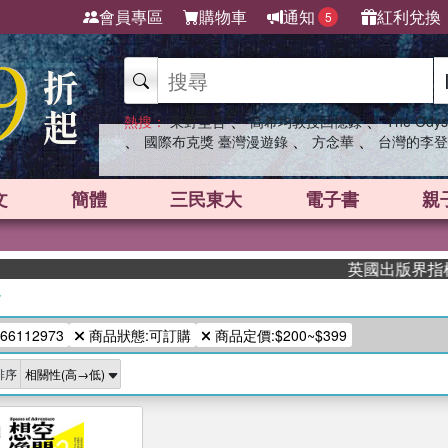
會員專區
購物車
通知
紅利兌換
5
、
、
熱搜：
東野圭吾
高希均教授回憶錄
The Odys
、
、
、
國際布克獎 臺灣漫遊錄
方念華
台灣的李登
文
簡體
三民東大
電子書
親
英國出版界指標大獎
/
66112973
商品狀態:可訂購
商品定價:$200~$399
排序