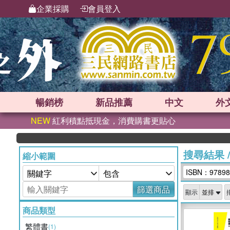
企業採購
會員登入
暢銷榜
新品
推薦
中文
外
NEW
紅利積點抵現金，消費購書更貼心
搜尋結果
縮小範圍
ISBN：97898
篩選商品
顯示
商品類型
繁體書
(1)