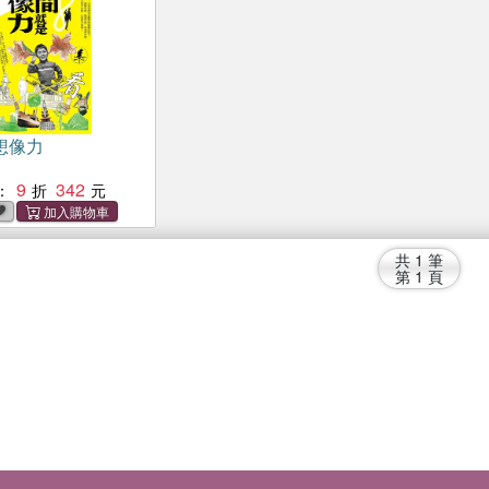
想像力
9
342
：
共
1
筆
第
1
頁