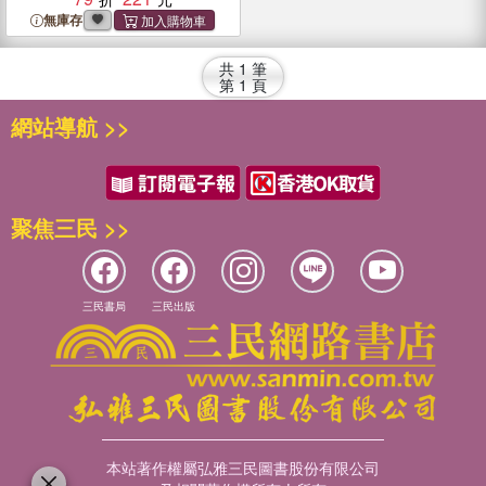
無庫存
共
1
筆
第
1
頁
網站導航 >>
聚焦三民 >>
三民書局
三民出版
本站著作權屬弘雅三民圖書股份有限公司