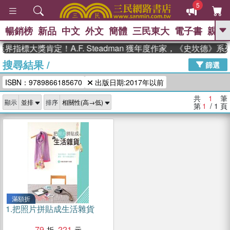
5
暢銷榜
新品
中文
外文
簡體
三民東大
電子書
親子
GO
界指標大獎肯定！A.F. Steadman 獲年度作家，《史坎德》
搜尋結果
/
、
、
熱搜：
東野圭吾
The Odyssey
篩選
、
、
父親節
如果歷史是一群喵
暑期
ISBN：9789866185670
出版日期:2017年以前
、
、
推薦
國際布克獎 臺灣漫遊錄
方
、
、
念華
台灣的李登輝時代
數學女
共
1
筆
顯示
排序
、
孩：黎曼猜想
偉大的迷走神經
第
1
/ 1
頁
滿額折
1.
把照片拼貼成生活雜貨
79
221