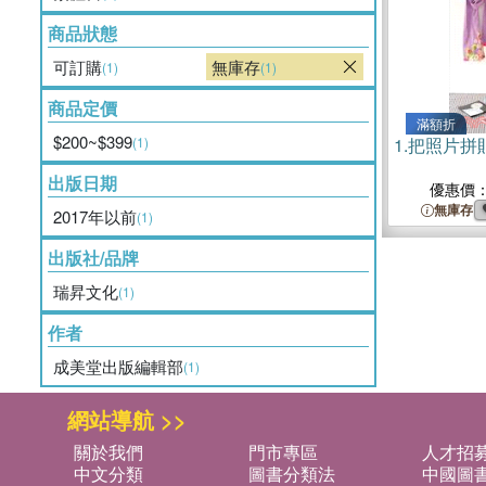
商品狀態
可訂購
無庫存
(1)
(1)
商品定價
滿額折
$200~$399
(1)
1.
把照片拼
出版日期
優惠價
無庫存
2017年以前
(1)
出版社/品牌
瑞昇文化
(1)
作者
成美堂出版編輯部
(1)
網站導航 >>
關於我們
門市專區
人才招
中文分類
圖書分類法
中國圖