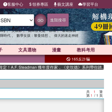
客服中心
領券專區
藝文講座
學習平台
進階搜尋
GO
、
、
、
sey
父親節
如果歷史是一群喵
暑期推薦
、
、
輝時代
數學女孩：黎曼猜想
偉大的迷走神經
子
文具選物
漫畫
教科考用
165反詐騙
A.F. Steadman 獲年度作家，《史坎德》系列帶你踏上熱血
共
1
筆
第
1
/ 1
頁