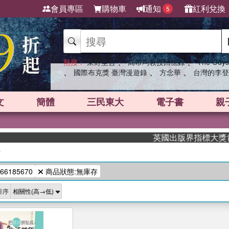
會員專區
購物車
通知
紅利兌換
5
、
、
熱搜：
東野圭吾
高希均教授回憶錄
The Odys
、
、
、
國際布克獎 臺灣漫遊錄
方念華
台灣的李登
文
簡體
三民東大
電子書
親
英國出版界指標大獎肯定！
/
66185670
商品狀態:無庫存
排序