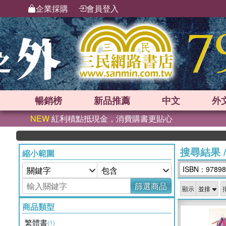
企業採購
會員登入
暢銷榜
新品
推薦
中文
外
NEW
紅利積點抵現金，消費購書更貼心
搜尋結果
縮小範圍
ISBN：97898
篩選商品
顯示
商品類型
繁體書
(1)