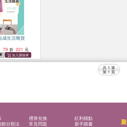
貼成生活雜貨
79
221
：
共
1
筆
第
1
頁
募
禮券兌換
紅利積點
聚
書館分類法
常見問題
新手購書