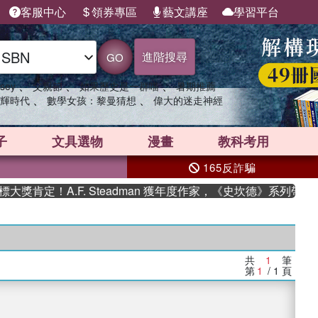
客服中心
領券專區
藝文講座
學習平台
進階搜尋
GO
、
、
、
sey
父親節
如果歷史是一群喵
暑期推薦
、
、
輝時代
數學女孩：黎曼猜想
偉大的迷走神經
子
文具選物
漫畫
教科考用
165反詐騙
獎肯定！A.F. Steadman 獲年度作家，《史坎德》系列帶你
共
1
筆
第
1
/ 1
頁