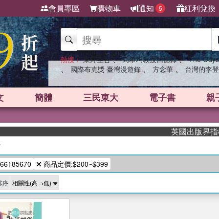
會員專區
購物車
通知
紅利兌換
5
、
、
熱搜：
東野圭吾
高希均教授回憶錄
The Odys
、
、
、
國際布克獎 臺灣漫遊錄
方念華
台灣的李登
文
簡體
三民東大
電子書
親
英國出版界指標大
/
66185670
商品定價:$200~$399
排序