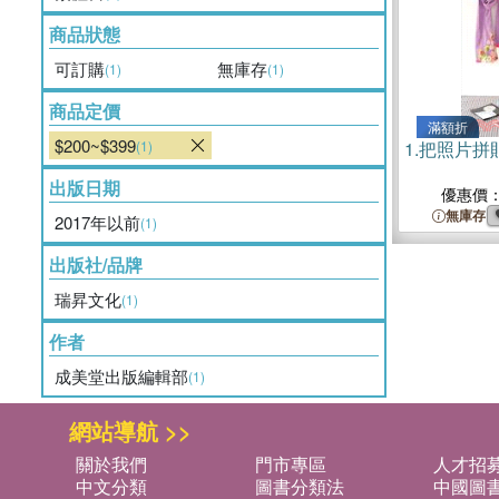
商品狀態
可訂購
無庫存
(1)
(1)
商品定價
滿額折
$200~$399
(1)
1.
把照片拼
出版日期
優惠價
無庫存
2017年以前
(1)
出版社/品牌
瑞昇文化
(1)
作者
成美堂出版編輯部
(1)
網站導航 >>
關於我們
門市專區
人才招
中文分類
圖書分類法
中國圖