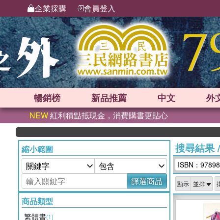
企業採購
會員登入
暢銷榜
新品
推薦
中文
外
NEW
紅利積點抵現金，消費購書更貼心
搜尋結果
縮小範圍
ISBN：97898
篩選商品
顯示
商品類型
繁體書
(1)