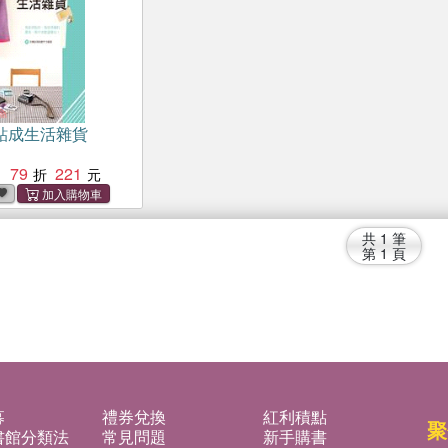
貼成生活雜貨
79
221
：
共
1
筆
第
1
頁
募
禮券兌換
紅利積點
聚
書館分類法
常見問題
新手購書