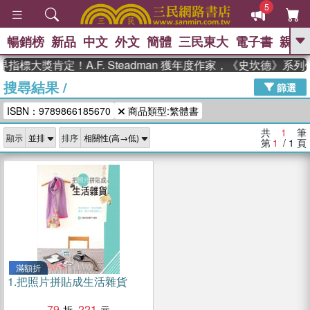
5
暢銷榜
新品
中文
外文
簡體
三民東大
電子書
親子
GO
指標大獎肯定！A.F. Steadman 獲年度作家，《史坎德》系
搜尋結果
/
、
、
熱搜：
東野圭吾
The Odyssey
篩選
、
、
、
父親節
花開錦繡
暑期推薦
ISBN：9789866185670
商品類型:繁體書
、
、
方念華
台灣的李登輝時代
數學
、
女孩：黎曼猜想
偉大的迷走神經
共
1
筆
顯示
排序
、
、
如果歷史是一群喵
臺灣漫遊錄
第
1
/ 1
頁
滿額折
1.
把照片拼貼成生活雜貨
79
221