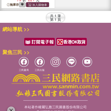
無庫存
共
1
筆
第
1
頁
網站導航 >>
聚焦三民 >>
三民書局
三民出版
本站著作權屬弘雅三民圖書股份有限公司