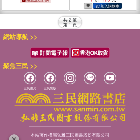
共
2
筆
第
1
頁
網站導航 >>
聚焦三民 >>
三民書局
三民出版
本站著作權屬弘雅三民圖書股份有限公司