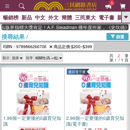
5
暢銷榜
新品
中文
外文
簡體
三民東大
電子書
親子
GO
出版界指標大獎肯定！A.F. Steadman 獲年度作家，《史坎
搜尋結果
/
、
、
熱搜：
東野圭吾
The Odyssey
篩選
、
、
父親節
如果歷史是一群喵
暑期
ISBN：9789866266706
商品定價:$200~$399
、
、
推薦
國際布克獎 臺灣漫遊錄
方
、
、
念華
台灣的李登輝時代
數學女
共
2
筆
顯示
排序
、
孩：黎曼猜想
偉大的迷走神經
第
1
/ 1
頁
書紐電子書
1.
96個一定要懂的0歲育兒知
2.
96個一定要懂的0歲育兒知
識
識(電子書)
7
175
絕版無法訂購