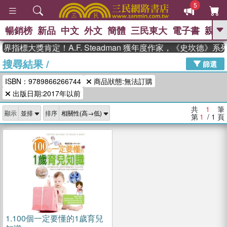
5
暢銷榜
新品
中文
外文
簡體
三民東大
電子書
親子
GO
界指標大獎肯定！A.F. Steadman 獲年度作家，《史坎德》
搜尋結果
/
、
熱搜：
東野圭吾
高希均教授回憶錄
篩選
、
、
、
The Odyssey
父親節
如果歷
ISBN：9789866266744
商品狀態:無法訂購
、
、
史是一群喵
暑期推薦
國際布克
、
、
出版日期:2017年以前
獎 臺灣漫遊錄
方念華
台灣的李
、
、
登輝時代
數學女孩：黎曼猜想
共
1
筆
顯示
排序
偉大的迷走神經
第
1
/ 1
頁
1.
100個一定要懂的1歲育兒