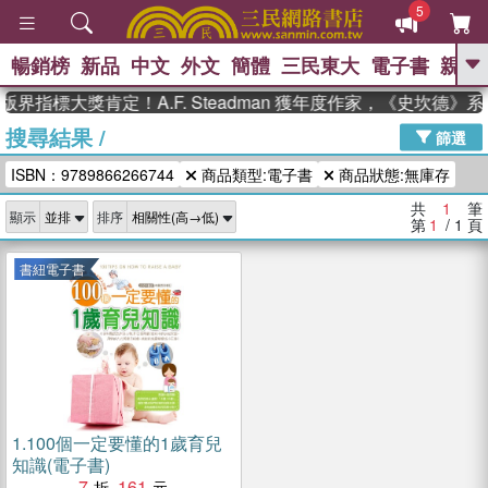
5
暢銷榜
新品
中文
外文
簡體
三民東大
電子書
親子
GO
版界指標大獎肯定！A.F. Steadman 獲年度作家，《史坎德
搜尋結果
/
、
熱搜：
東野圭吾
高希均教授回憶錄
篩選
、
、
、
The Odyssey
父親節
如果歷
ISBN：9789866266744
商品類型:電子書
商品狀態:無庫存
、
、
史是一群喵
暑期推薦
國際布克
、
、
獎 臺灣漫遊錄
方念華
台灣的李
共
1
筆
顯示
排序
、
、
登輝時代
數學女孩：黎曼猜想
第
1
/ 1
頁
偉大的迷走神經
書紐電子書
1.
100個一定要懂的1歲育兒
知識(電子書)
7
161