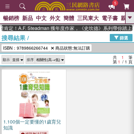
5
暢銷榜
新品
中文
外文
簡體
三民東大
電子書
親子
GO
定！A.F. Steadman 獲年度作家，《史坎德》系列帶你踏
搜尋結果
/
、
、
熱搜：
東野圭吾
The Odyssey
篩選
、
、
父親節
如果歷史是一群喵
暑期
ISBN：9789866266744
商品狀態:無法訂購
、
、
推薦
國際布克獎 臺灣漫遊錄
方
、
、
念華
台灣的李登輝時代
數學女
共
1
筆
顯示
排序
、
孩：黎曼猜想
偉大的迷走神經
第
1
/ 1
頁
1.
100個一定要懂的1歲育兒
知識
絕版無法訂購