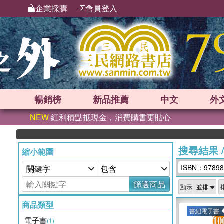
企業採購
會員登入
暢銷榜
新品
推薦
中文
外
NEW
紅利積點抵現金，消費購書更貼心
搜尋結果
縮小範圍
ISBN：97898
篩選商品
顯示
商品類型
書紐電子書
電子書
(1)