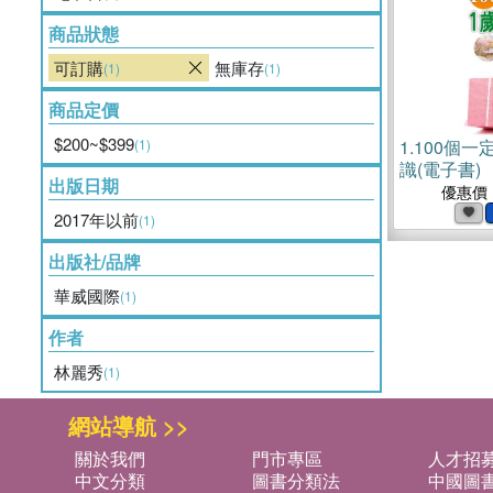
商品狀態
可訂購
無庫存
(1)
(1)
商品定價
$200~$399
(1)
1.
100個一
識(電子書)
出版日期
優惠價
2017年以前
(1)
出版社/品牌
華威國際
(1)
作者
林麗秀
(1)
網站導航 >>
關於我們
門市專區
人才招
中文分類
圖書分類法
中國圖