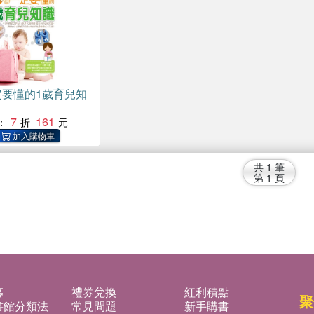
定要懂的1歲育兒知
7
161
：
共
1
筆
第
1
頁
募
禮券兌換
紅利積點
聚
書館分類法
常見問題
新手購書