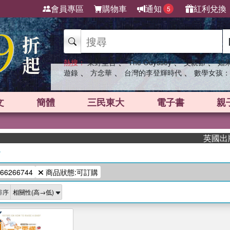
會員專區
購物車
通知
紅利兌換
5
、
、
、
熱搜：
東野圭吾
The Odyssey
父親節
如
、
、
、
遊錄
方念華
台灣的李登輝時代
數學女孩：
文
簡體
三民東大
電子書
親
英國出版界
/
66266744
商品狀態:可訂購
排序