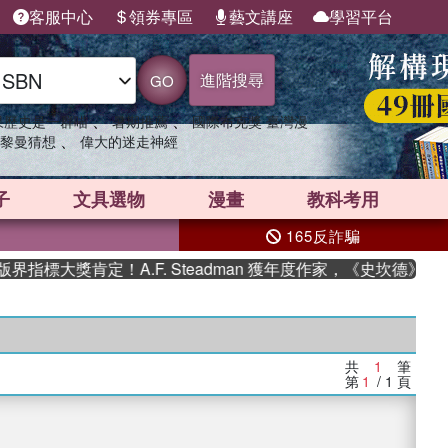
客服中心
領券專區
藝文講座
學習平台
進階搜尋
GO
、
、
果歷史是一群喵
暑期推薦
國際布克獎 臺灣漫
、
黎曼猜想
偉大的迷走神經
子
文具選物
漫畫
教科考用
165反詐騙
指標大獎肯定！A.F. Steadman 獲年度作家，《史坎德》系
共
1
筆
第
1
/ 1
頁