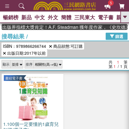
5
暢銷榜
新品
中文
外文
簡體
三民東大
電子書
親子
GO
出版界指標大獎肯定！A.F. Steadman 獲年度作家，《史坎
搜尋結果
/
、
熱搜：
東野圭吾
高希均教授回憶錄
篩選
、
、
、
The Odyssey
父親節
如果歷
ISBN：9789866266744
商品狀態:可訂購
、
、
史是一群喵
暑期推薦
國際布克
、
、
出版日期:2017年以前
獎 臺灣漫遊錄
方念華
台灣的李
、
、
登輝時代
數學女孩：黎曼猜想
共
1
筆
顯示
排序
偉大的迷走神經
第
1
/ 1
頁
書紐電子書
1.
100個一定要懂的1歲育兒