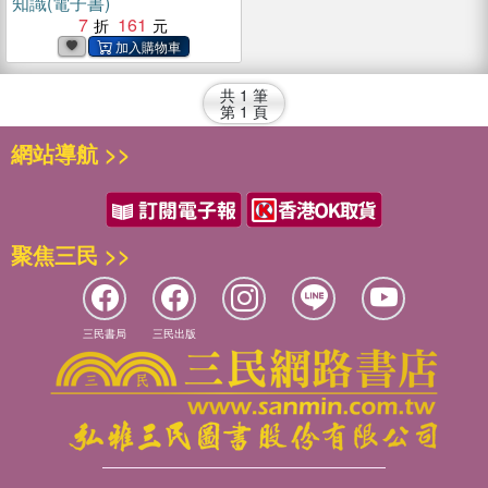
知識(電子書)
7
161
共
1
筆
第
1
頁
網站導航 >>
聚焦三民 >>
三民書局
三民出版