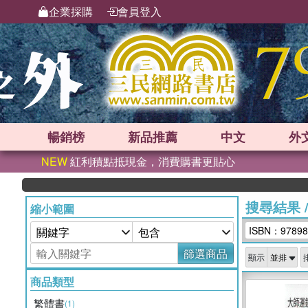
企業採購
會員登入
暢銷榜
新品
推薦
中文
外
NEW
紅利積點抵現金，消費購書更貼心
搜尋結果
縮小範圍
ISBN：97898
篩選商品
顯示
商品類型
繁體書
(1)