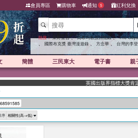
會員專區
購物車
通知
紅利兌換
5
、
、
熱搜：
東野圭吾
高希均教授回憶錄
The Odys
、
、
、
國際布克獎 臺灣漫遊錄
方念華
台灣的李登
文
簡體
三民東大
電子書
親
英國出版界指標大獎肯定！A.
/
68591585
排序