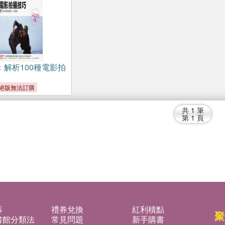
：解析100種電影拍
絕版無法訂購
共
1
筆
第
1
頁
募
禮券兌換
紅利積點
聚
書館分類法
常見問題
新手購書