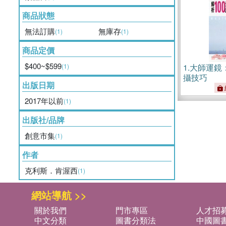
商品狀態
無法訂購
無庫存
(1)
(1)
商品定價
$400~$599
(1)
1.
大師運鏡
攝技巧
出版日期
2017年以前
(1)
出版社/品牌
創意市集
(1)
作者
克利斯．肯渥西
(1)
網站導航 >>
關於我們
門市專區
人才招
中文分類
圖書分類法
中國圖