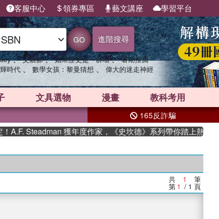
客服中心
領券專區
藝文講座
學習平台
進階搜尋
GO
、
、
、
sey
父親節
如果歷史是一群喵
暑期推薦
、
、
輝時代
數學女孩：黎曼猜想
偉大的迷走神經
子
文具選物
漫畫
教科考用
165反詐騙
F. Steadman 獲年度作家，《史坎德》系列帶你踏上熱血奇幻
共
1
筆
第
1
/ 1
頁