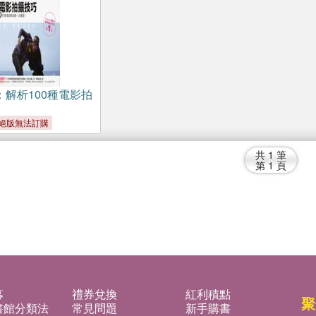
：解析100種電影拍
絕版無法訂購
共
1
筆
第
1
頁
募
禮券兌換
紅利積點
聚
書館分類法
常見問題
新手購書