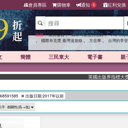
會員專區
購物車
通知
紅利兌換
5
、
、
熱搜：
東野圭吾
高希均教授回憶錄
The Odys
、
、
、
國際布克獎 臺灣漫遊錄
方念華
台灣的李登
文
簡體
三民東大
電子書
親
英國出版界指標大獎肯定
/
68591585
出版日期:2017年以前
排序