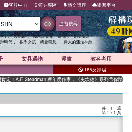
客服中心
領券專區
藝文講座
學習平台
進階搜尋
GO
、
、
、
sey
父親節
如果歷史是一群喵
暑期推薦
、
、
輝時代
數學女孩：黎曼猜想
偉大的迷走神經
子
文具選物
漫畫
教科考用
165反詐騙
！A.F. Steadman 獲年度作家，《史坎德》系列帶你踏上熱
共
1
筆
第
1
/ 1
頁