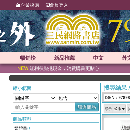
企業採購
會員登入
暢銷榜
新品
推薦
中文
外
NEW
紅利積點抵現金，消費購書更貼心
搜尋結果
縮小範圍
ISBN：97898
篩選商品
顯示
商品類型
繁體書
(1)