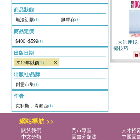
商品狀態
無法訂購
無庫存
(1)
(1)
商品定價
$400~$599
(1)
1.
大師運鏡
攝技巧
出版日期
2017年以前
(1)
出版社/品牌
創意市集
(1)
作者
克利斯．肯渥西
(1)
網站導航 >>
關於我們
門市專區
人才招
中文分類
圖書分類法
中國圖