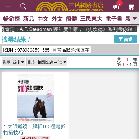
5
暢銷榜
新品
中文
外文
簡體
三民東大
電子書
親子
GO
肯定！A.F. Steadman 獲年度作家，《史坎德》系列帶你踏
搜尋結果
/
、
熱搜：
東野圭吾
高希均教授回憶錄
篩選
、
、
、
The Odyssey
父親節
花開錦
ISBN：9789868591585
商品狀態:無庫存
、
、
、
繡
暑期推薦
方念華
台灣的
、
李登輝時代
數學女孩：黎曼猜想
共
1
筆
顯示
排序
、
、
偉大的迷走神經
如果歷史是一
第
1
/ 1
頁
、
群喵
臺灣漫遊錄
1.
大師運鏡：解析100種電影
拍攝技巧
絕版無法訂購