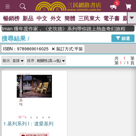
5
暢銷榜
新品
中文
外文
簡體
三民東大
電子書
親子
GO
eadman 獲年度作家，《史坎德》系列帶你踏上熱血奇幻旅程
搜尋結果
/
、
熱搜：
東野圭吾
高希均教授回憶錄
篩選
、
、
、
The Odyssey
父親節
如果歷
ISBN：9789869016025
裝訂方式:平裝
、
、
史是一群喵
暑期推薦
國際布克
、
、
獎 臺灣漫遊錄
方念華
台灣的李
共
1
筆
顯示
排序
、
、
登輝時代
數學女孩：黎曼猜想
第
1
/ 1
頁
偉大的迷走神經
1.
基列系列 I：遺愛基列
絕版無法訂購