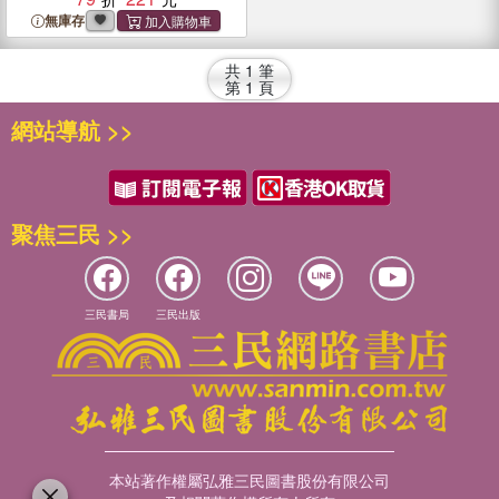
無庫存
共
1
筆
第
1
頁
網站導航 >>
聚焦三民 >>
三民書局
三民出版
本站著作權屬弘雅三民圖書股份有限公司