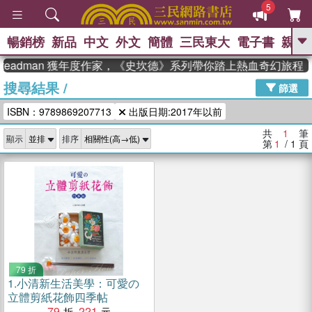
5
暢銷榜
新品
中文
外文
簡體
三民東大
電子書
親子
GO
Steadman 獲年度作家，《史坎德》系列帶你踏上熱血奇幻旅程
搜尋結果
/
、
熱搜：
東野圭吾
高希均教授回憶錄
篩選
、
、
、
The Odyssey
父親節
如果歷
ISBN：9789869207713
出版日期:2017年以前
、
、
史是一群喵
暑期推薦
國際布克
、
、
獎 臺灣漫遊錄
方念華
台灣的李
共
1
筆
顯示
排序
、
、
登輝時代
數學女孩：黎曼猜想
第
1
/ 1
頁
偉大的迷走神經
79 折
1.
小清新生活美學：可愛の
立體剪紙花飾四季帖
79
221