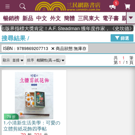
5
暢銷榜
新品
中文
外文
簡體
三民東大
電子書
親子
GO
出版界指標大獎肯定！A.F. Steadman 獲年度作家，《史坎
搜尋結果
/
、
熱搜：
東野圭吾
高希均教授回憶錄
篩選
、
、
、
The Odyssey
父親節
如果歷
ISBN：9789869207713
商品狀態:無庫存
、
、
史是一群喵
暑期推薦
國際布克
、
、
獎 臺灣漫遊錄
方念華
台灣的李
共
1
筆
顯示
排序
、
、
登輝時代
數學女孩：黎曼猜想
第
1
/ 1
頁
偉大的迷走神經
79 折
1.
小清新生活美學：可愛の
立體剪紙花飾四季帖
79
221