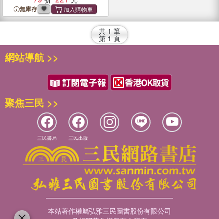
無庫存
共
1
筆
第
1
頁
網站導航 >>
聚焦三民 >>
三民書局
三民出版
本站著作權屬弘雅三民圖書股份有限公司