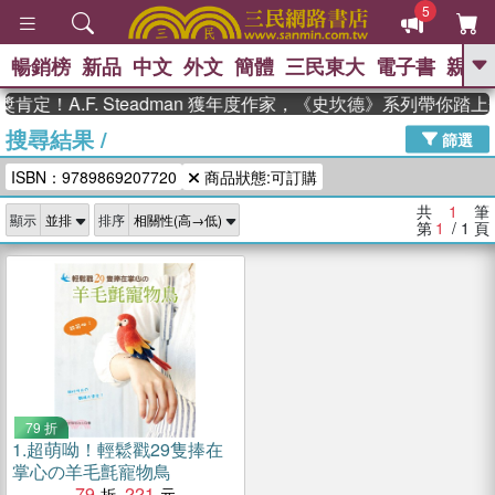
5
暢銷榜
新品
中文
外文
簡體
三民東大
電子書
親子
GO
肯定！A.F. Steadman 獲年度作家，《史坎德》系列帶你踏
搜尋結果
/
、
熱搜：
東野圭吾
高希均教授回憶錄
篩選
、
、
、
The Odyssey
父親節
如果歷
ISBN：9789869207720
商品狀態:可訂購
、
、
史是一群喵
暑期推薦
國際布克
、
、
獎 臺灣漫遊錄
方念華
台灣的李
共
1
筆
顯示
排序
、
、
登輝時代
數學女孩：黎曼猜想
第
1
/ 1
頁
偉大的迷走神經
79 折
1.
超萌呦！輕鬆戳29隻捧在
掌心の羊毛氈寵物鳥
79
221