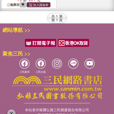
無庫存
共
1
筆
第
1
頁
網站導航 >>
聚焦三民 >>
三民書局
三民出版
本站著作權屬弘雅三民圖書股份有限公司