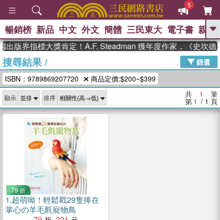
5
暢銷榜
新品
中文
外文
簡體
三民東大
電子書
親子
GO
國出版界指標大獎肯定！A.F. Steadman 獲年度作家，《史
搜尋結果
/
、
熱搜：
東野圭吾
高希均教授回憶錄
篩選
、
、
、
The Odyssey
父親節
如果歷
ISBN：9789869207720
商品定價:$200~$399
、
、
史是一群喵
暑期推薦
國際布克
、
、
獎 臺灣漫遊錄
方念華
台灣的李
共
1
筆
顯示
排序
、
、
登輝時代
數學女孩：黎曼猜想
第
1
/ 1
頁
偉大的迷走神經
79 折
1.
超萌呦！輕鬆戳29隻捧在
掌心の羊毛氈寵物鳥
79
221