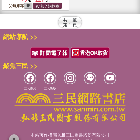
無庫存
共
1
筆
第
1
頁
網站導航 >>
聚焦三民 >>
三民書局
三民出版
本站著作權屬弘雅三民圖書股份有限公司