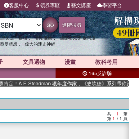
客服中心
領券專區
藝文講座
學習平台
進階搜尋
GO
、
、
果歷史是一群喵
暑期推薦
國際布克獎 臺灣漫
、
黎曼猜想
偉大的迷走神經
子
文具選物
漫畫
教科考用
165反詐騙
！A.F. Steadman 獲年度作家，《史坎德》系列帶你踏上熱
共
1
筆
第
1
/ 1
頁