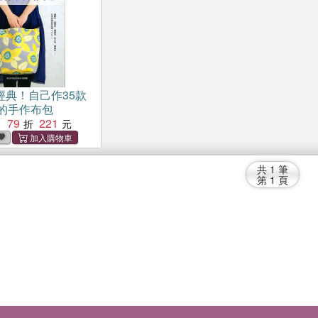
經典！自己作35款
的手作布包
79
221
：
共
1
筆
第
1
頁