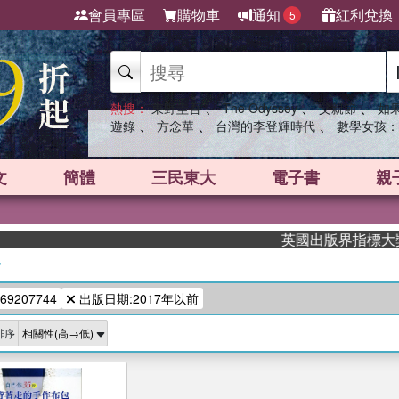
會員專區
購物車
通知
紅利兌換
5
、
、
、
熱搜：
東野圭吾
The Odyssey
父親節
如
、
、
、
遊錄
方念華
台灣的李登輝時代
數學女孩：
文
簡體
三民東大
電子書
親
英國出版界指標大獎肯定
/
69207744
出版日期:2017年以前
排序