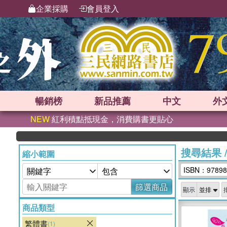
企業採購
會員登入
暢銷榜
新品
推薦
中文
外
NEW
紅利積點抵現金，消費購書更貼心
搜尋結果
縮小範圍
ISBN：97898
篩選商品
顯示
商品類型
繁體書
(1)