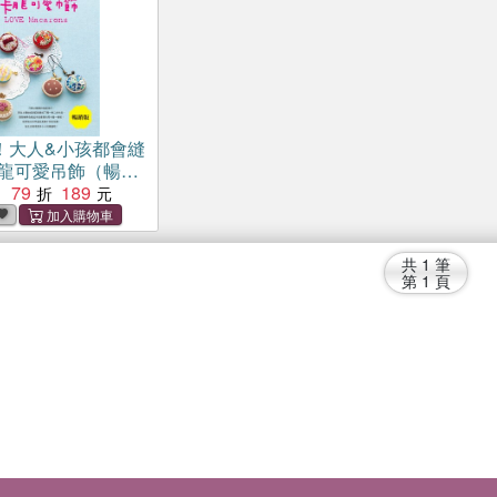
！大人&小孩都會縫
卡龍可愛吊飾（暢銷
79
189
：
共
1
筆
第
1
頁