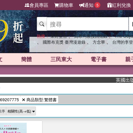
會員專區
購物車
通知
紅利兌換
5
、
、
熱搜：
東野圭吾
高希均教授回憶錄
The Odys
、
、
、
國際布克獎 臺灣漫遊錄
方念華
台灣的李登
文
簡體
三民東大
電子書
親
英國出版界
/
69207775
商品類型:繁體書
排序