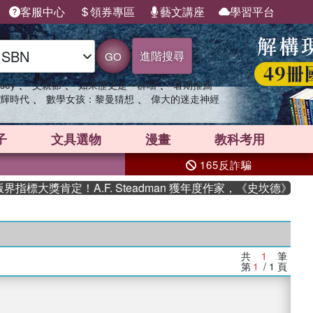
客服中心
領券專區
藝文講座
學習平台
進階搜尋
GO
、
、
、
sey
父親節
如果歷史是一群喵
暑期推薦
、
、
輝時代
數學女孩：黎曼猜想
偉大的迷走神經
子
文具選物
漫畫
教科考用
165反詐騙
指標大獎肯定！A.F. Steadman 獲年度作家，《史坎德》系
共
1
筆
第
1
/ 1
頁