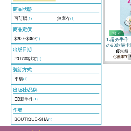
商品狀態
可訂購
無庫存
(1)
(1)
商品定價
79 折
$200~$399
(1)
1.
超夯手作
の90款馬
出版日期
版）
優惠價
無庫存
2017年以前
(1)
裝訂方式
平裝
(1)
出版社/品牌
EB新手作
(1)
作者
BOUTIQUE-SHA
(1)