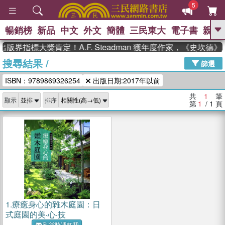
5
暢銷榜
新品
中文
外文
簡體
三民東大
電子書
親子
GO
出版界指標大獎肯定！A.F. Steadman 獲年度作家，《史坎
搜尋結果
/
、
、
熱搜：
東野圭吾
The Odyssey
篩選
、
、
父親節
如果歷史是一群喵
暑期
ISBN：9789869326254
出版日期:2017年以前
、
、
推薦
國際布克獎 臺灣漫遊錄
方
、
、
念華
台灣的李登輝時代
數學女
共
1
筆
顯示
排序
、
孩：黎曼猜想
偉大的迷走神經
第
1
/ 1
頁
1.
療癒身心的雜木庭園：日
式庭園的美‧心‧技
到貨時通知我