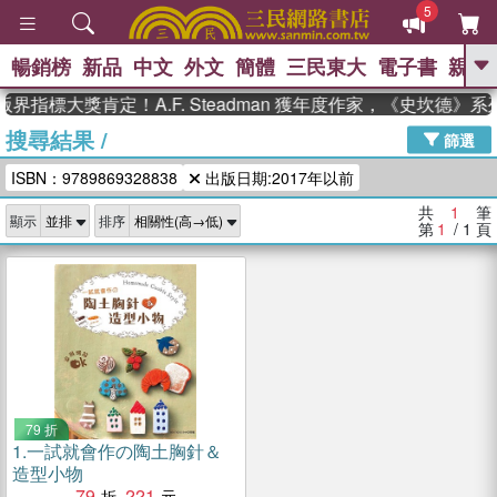
5
暢銷榜
新品
中文
外文
簡體
三民東大
電子書
親子
GO
界指標大獎肯定！A.F. Steadman 獲年度作家，《史坎德》
搜尋結果
/
、
熱搜：
東野圭吾
高希均教授回憶錄
篩選
、
、
、
The Odyssey
父親節
如果歷
ISBN：9789869328838
出版日期:2017年以前
、
、
史是一群喵
暑期推薦
國際布克
、
、
獎 臺灣漫遊錄
方念華
台灣的李
共
1
筆
顯示
排序
、
、
登輝時代
數學女孩：黎曼猜想
第
1
/ 1
頁
偉大的迷走神經
79 折
1.
一試就會作の陶土胸針＆
造型小物
79
221