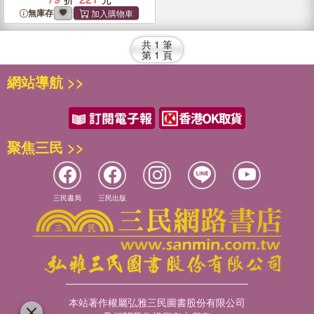
無庫存
共
1
筆
第
1
頁
網站導航 >>
聚焦三民 >>
三民書局
三民出版
本站著作權屬弘雅三民圖書股份有限公司