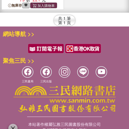
無庫存
共
1
筆
第
1
頁
網站導航 >>
聚焦三民 >>
三民書局
三民出版
本站著作權屬弘雅三民圖書股份有限公司