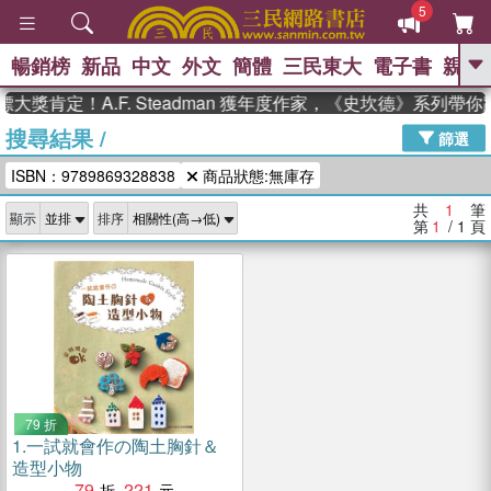
5
暢銷榜
新品
中文
外文
簡體
三民東大
電子書
親子
GO
大獎肯定！A.F. Steadman 獲年度作家，《史坎德》系列帶
搜尋結果
/
、
熱搜：
東野圭吾
高希均教授回憶錄
篩選
、
、
、
The Odyssey
父親節
如果歷
ISBN：9789869328838
商品狀態:無庫存
、
、
史是一群喵
暑期推薦
國際布克
、
、
獎 臺灣漫遊錄
方念華
台灣的李
共
1
筆
顯示
排序
、
、
登輝時代
數學女孩：黎曼猜想
第
1
/ 1
頁
偉大的迷走神經
79 折
1.
一試就會作の陶土胸針＆
造型小物
79
221