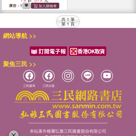
庫存：1
共
1
筆
第
1
頁
網站導航 >>
聚焦三民 >>
三民書局
三民出版
本站著作權屬弘雅三民圖書股份有限公司