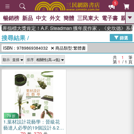
5
暢銷榜
新品
中文
外文
簡體
三民東大
電子書
親子
GO
界指標大獎肯定！A.F. Steadman 獲年度作家，《史坎德》
搜尋結果
/
、
熱搜：
東野圭吾
高希均教授回憶錄
篩選
、
、
、
The Odyssey
父親節
如果歷
ISBN：9789869384032
商品類型:繁體書
、
、
史是一群喵
暑期推薦
國際布克
、
、
獎 臺灣漫遊錄
方念華
台灣的李
共
1
筆
顯示
排序
、
、
登輝時代
數學女孩：黎曼猜想
第
1
/ 1
頁
偉大的迷走神經
79 折
1.
葉材設計花藝學：晉級花
藝達人必學的19個設計＆21
堂應用課
79
379