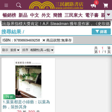
5
暢銷榜
新品
中文
外文
簡體
三民東大
電子書
親子
GO
出版界指標大獎肯定！A.F. Steadman 獲年度作家，《史
搜尋結果
/
、
熱搜：
東野圭吾
高希均教授回憶錄
篩選
、
、
、
The Odyssey
父親節
如果歷
ISBN：9789869469258
商品狀態:無庫存
、
、
史是一群喵
暑期推薦
國際布克
、
、
獎 臺灣漫遊錄
方念華
台灣的李
共
1
筆
顯示
排序
、
、
登輝時代
數學女孩：黎曼猜想
第
1
/ 1
頁
偉大的迷走神經
79 折
1.
葉葉都是小綠藝：以葉為
飾，裝扮其身
79
300