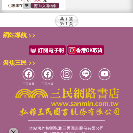
無庫存
共
1
筆
第
1
頁
網站導航 >>
聚焦三民 >>
三民書局
三民出版
本站著作權屬弘雅三民圖書股份有限公司