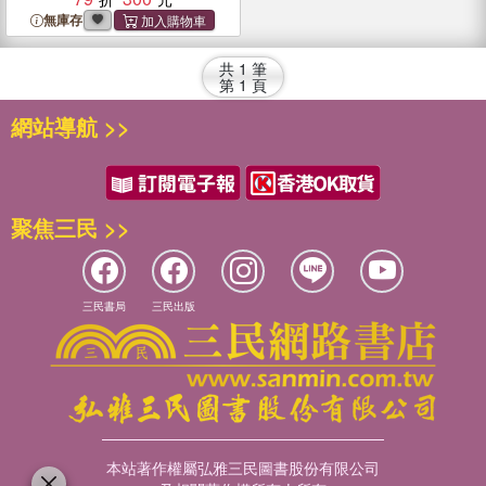
無庫存
共
1
筆
第
1
頁
網站導航 >>
聚焦三民 >>
三民書局
三民出版
本站著作權屬弘雅三民圖書股份有限公司