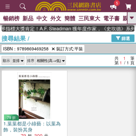
5
暢銷榜
新品
中文
外文
簡體
三民東大
電子書
親子
GO
界指標大獎肯定！A.F. Steadman 獲年度作家，《史坎德》
搜尋結果
/
、
、
熱搜：
東野圭吾
The Odyssey
篩選
、
、
父親節
如果歷史是一群喵
暑期
ISBN：9789869469258
裝訂方式:平裝
、
、
推薦
國際布克獎 臺灣漫遊錄
方
、
、
念華
台灣的李登輝時代
數學女
共
1
筆
顯示
排序
、
孩：黎曼猜想
偉大的迷走神經
第
1
/ 1
頁
79 折
1.
葉葉都是小綠藝：以葉為
飾，裝扮其身
79
300