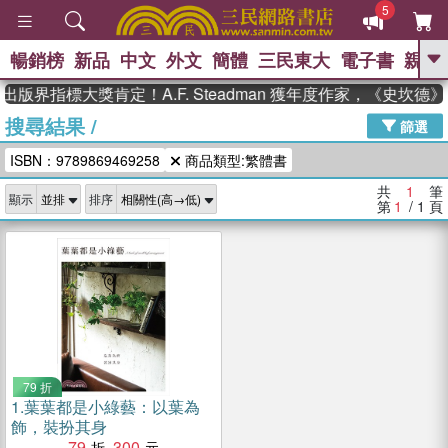
5
暢銷榜
新品
中文
外文
簡體
三民東大
電子書
親子
GO
出版界指標大獎肯定！A.F. Steadman 獲年度作家，《史坎
搜尋結果
/
、
、
熱搜：
東野圭吾
The Odyssey
篩選
、
、
父親節
如果歷史是一群喵
暑期
ISBN：9789869469258
商品類型:繁體書
、
、
推薦
國際布克獎 臺灣漫遊錄
方
、
、
念華
台灣的李登輝時代
數學女
共
1
筆
顯示
排序
、
孩：黎曼猜想
偉大的迷走神經
第
1
/ 1
頁
79 折
1.
葉葉都是小綠藝：以葉為
飾，裝扮其身
79
300