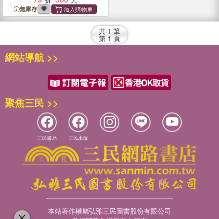
無庫存
共
1
筆
第
1
頁
網站導航 >>
聚焦三民 >>
三民書局
三民出版
本站著作權屬弘雅三民圖書股份有限公司