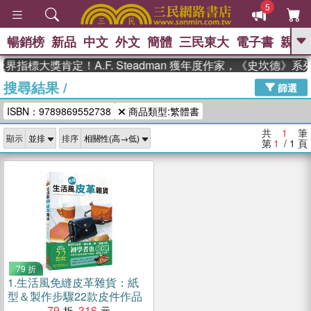
5
暢銷榜
新品
中文
外文
簡體
三民東大
電子書
親子
GO
界指標大獎肯定！A.F. Steadman 獲年度作家，《史坎德》
搜尋結果
/
、
熱搜：
東野圭吾
高希均教授回憶錄
篩選
、
、
、
The Odyssey
父親節
如果歷
ISBN：9789869552738
商品類型:繁體書
、
、
史是一群喵
暑期推薦
國際布克
、
、
獎 臺灣漫遊錄
方念華
台灣的李
共
1
筆
顯示
排序
、
、
登輝時代
數學女孩：黎曼猜想
第
1
/ 1
頁
偉大的迷走神經
79 折
1.
生活風免縫皮革雜貨：紙
型＆製作步驟22款皮件作品
79
316