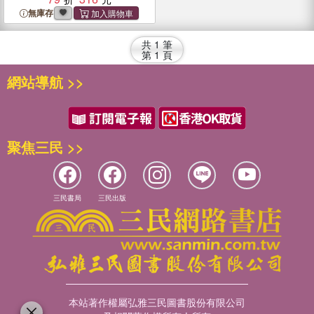
無庫存
共
1
筆
第
1
頁
網站導航 >>
聚焦三民 >>
三民書局
三民出版
本站著作權屬弘雅三民圖書股份有限公司