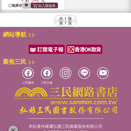
無庫存
共
1
筆
第
1
頁
網站導航 >>
聚焦三民 >>
三民書局
三民出版
本站著作權屬弘雅三民圖書股份有限公司