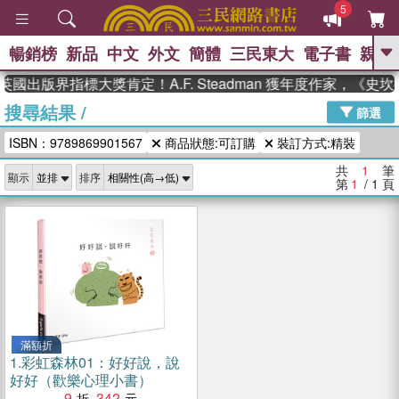
5
暢銷榜
新品
中文
外文
簡體
三民東大
電子書
親子
GO
英國出版界指標大獎肯定！A.F. Steadman 獲年度作家，《
搜尋結果
/
、
、
熱搜：
東野圭吾
The Odyssey
篩選
、
、
父親節
如果歷史是一群喵
暑期
ISBN：9789869901567
商品狀態:可訂購
裝訂方式:精裝
、
、
推薦
國際布克獎 臺灣漫遊錄
方
、
、
念華
台灣的李登輝時代
數學女
共
1
筆
顯示
排序
、
孩：黎曼猜想
偉大的迷走神經
第
1
/ 1
頁
滿額折
1.
彩虹森林01：好好說，說
好好（歡樂心理小書）
9
342