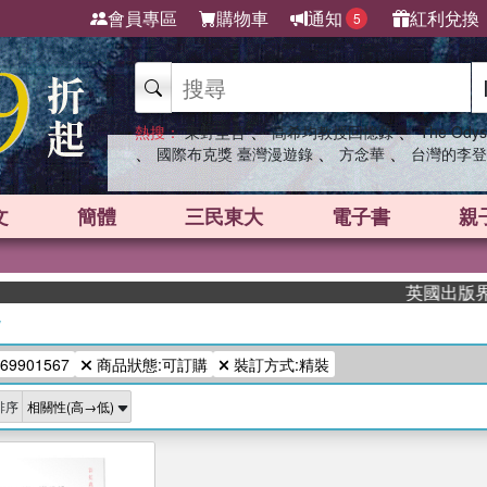
會員專區
購物車
通知
紅利兌換
5
、
、
熱搜：
東野圭吾
高希均教授回憶錄
The Odys
、
、
、
國際布克獎 臺灣漫遊錄
方念華
台灣的李登
文
簡體
三民東大
電子書
親
英國出版界指標
/
69901567
商品狀態:可訂購
裝訂方式:精裝
排序