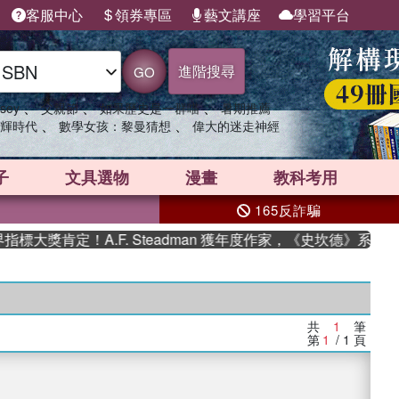
客服中心
領券專區
藝文講座
學習平台
進階搜尋
GO
、
、
、
sey
父親節
如果歷史是一群喵
暑期推薦
、
、
輝時代
數學女孩：黎曼猜想
偉大的迷走神經
子
文具選物
漫畫
教科考用
165反詐騙
大獎肯定！A.F. Steadman 獲年度作家，《史坎德》系列帶
共
1
筆
第
1
/ 1
頁