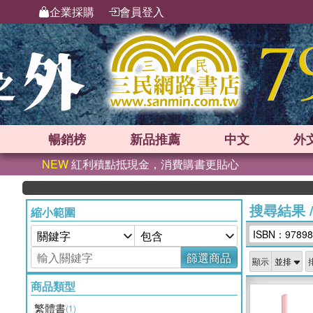
企業採購
會員登入
暢銷榜
新品
推薦
中文
外
NEW
紅利積點抵現金，消費購書更貼心
搜尋結果
縮小範圍
ISBN：97898
篩選商品
顯示
商品類型
繁體書
(1)