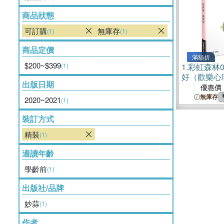
商品狀態
可訂購
無庫存
(1)
(1)
商品定價
滿額折
$200~$399
(1)
1.
彩虹森林
好（歡樂心
出版日期
優惠價
無庫存
2020~2021
(1)
裝訂方式
精裝
(1)
適讀年齡
學齡前
(1)
出版社/品牌
妙蒜
(1)
作者