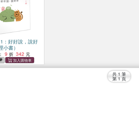
01：好好說，說好
理小書）
9
342
：
共
1
筆
第
1
頁