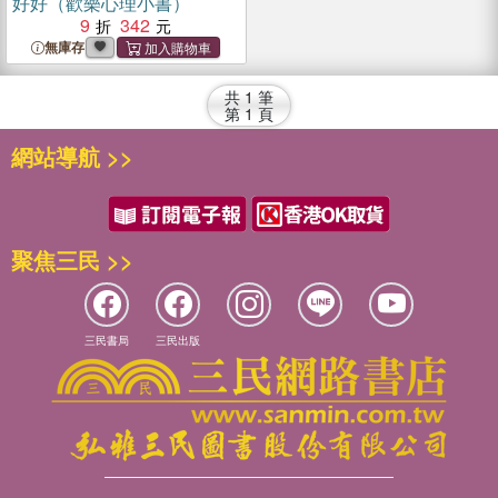
好好（歡樂心理小書）
9
342
無庫存
共
1
筆
第
1
頁
網站導航 >>
聚焦三民 >>
三民書局
三民出版