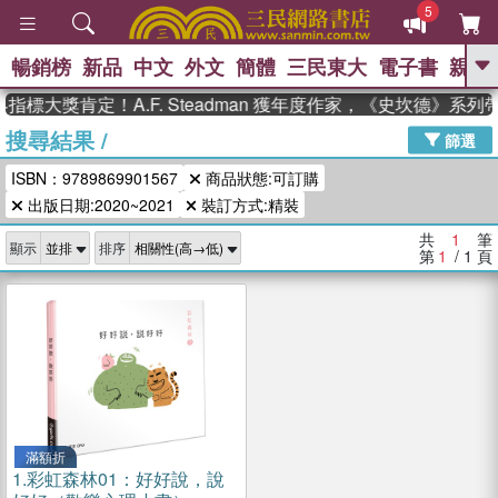
5
暢銷榜
新品
中文
外文
簡體
三民東大
電子書
親子
GO
指標大獎肯定！A.F. Steadman 獲年度作家，《史坎德》系
搜尋結果
/
、
熱搜：
東野圭吾
高希均教授回憶錄
篩選
、
、
、
The Odyssey
父親節
花開錦
ISBN：9789869901567
商品狀態:可訂購
、
、
、
繡
暑期推薦
方念華
台灣的
、
出版日期:2020~2021
裝訂方式:精裝
李登輝時代
數學女孩：黎曼猜想
、
、
偉大的迷走神經
如果歷史是一
共
1
筆
、
顯示
排序
群喵
臺灣漫遊錄
第
1
/ 1
頁
滿額折
1.
彩虹森林01：好好說，說