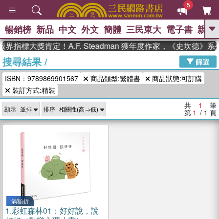
5
暢銷榜
新品
中文
外文
簡體
三民東大
電子書
親子
GO
界指標大獎肯定！A.F. Steadman 獲年度作家，《史坎德》
搜尋結果
/
、
熱搜：
東野圭吾
高希均教授回憶錄
篩選
、
、
、
The Odyssey
父親節
如果歷
ISBN：9789869901567
商品類型:繁體書
商品狀態:可訂購
、
、
史是一群喵
暑期推薦
國際布克
、
、
裝訂方式:精裝
獎 臺灣漫遊錄
方念華
台灣的李
、
、
登輝時代
數學女孩：黎曼猜想
共
1
筆
顯示
排序
偉大的迷走神經
第
1
/ 1
頁
滿額折
1.
彩虹森林01：好好說，說