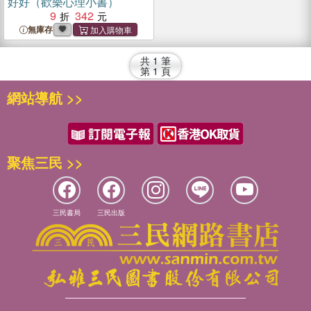
好好（歡樂心理小書）
9
342
無庫存
共
1
筆
第
1
頁
網站導航 >>
聚焦三民 >>
三民書局
三民出版