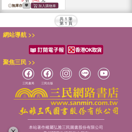
無庫存
共
1
筆
第
1
頁
網站導航 >>
聚焦三民 >>
三民書局
三民出版
本站著作權屬弘雅三民圖書股份有限公司