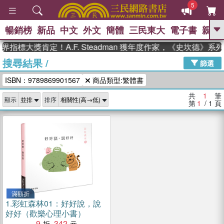
5
暢銷榜
新品
中文
外文
簡體
三民東大
電子書
親子
GO
界指標大獎肯定！A.F. Steadman 獲年度作家，《史坎德》
搜尋結果
/
、
、
熱搜：
東野圭吾
The Odyssey
篩選
、
、
父親節
如果歷史是一群喵
暑期
ISBN：9789869901567
商品類型:繁體書
、
、
推薦
國際布克獎 臺灣漫遊錄
方
、
、
念華
台灣的李登輝時代
數學女
共
1
筆
顯示
排序
、
孩：黎曼猜想
偉大的迷走神經
第
1
/ 1
頁
滿額折
1.
彩虹森林01：好好說，說
好好（歡樂心理小書）
9
342