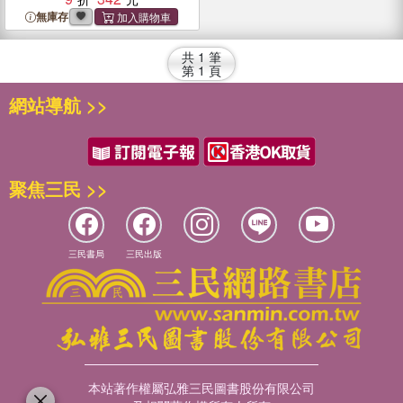
無庫存
共
1
筆
第
1
頁
網站導航 >>
聚焦三民 >>
三民書局
三民出版
本站著作權屬弘雅三民圖書股份有限公司