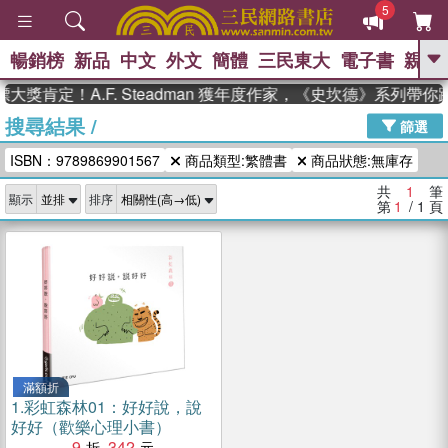
5
暢銷榜
新品
中文
外文
簡體
三民東大
電子書
親子
GO
大獎肯定！A.F. Steadman 獲年度作家，《史坎德》系列帶
搜尋結果
/
、
熱搜：
東野圭吾
高希均教授回憶錄
篩選
、
、
、
The Odyssey
父親節
如果歷
ISBN：9789869901567
商品類型:繁體書
商品狀態:無庫存
、
、
史是一群喵
暑期推薦
國際布克
、
、
獎 臺灣漫遊錄
方念華
台灣的李
共
1
筆
顯示
排序
、
、
登輝時代
數學女孩：黎曼猜想
第
1
/ 1
頁
偉大的迷走神經
滿額折
1.
彩虹森林01：好好說，說
好好（歡樂心理小書）
9
342