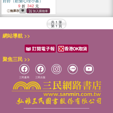
好好（歡樂心理小書）
9
342
無庫存
共
1
筆
第
1
頁
網站導航 >>
聚焦三民 >>
三民書局
三民出版