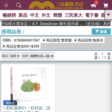
5
暢銷榜
新品
中文
外文
簡體
三民東大
電子書
親子
GO
指標大獎肯定！A.F. Steadman 獲年度作家，《史坎德》
搜尋結果
/
、
熱搜：
東野圭吾
高希均教授回憶錄
篩選
、
、
、
The Odyssey
父親節
如果歷
ISBN：9789869901567
商品類型:繁體書
商品狀態:無庫存
、
、
史是一群喵
暑期推薦
國際布克
、
、
商品定價:$200~$399
獎 臺灣漫遊錄
方念華
台灣的李
、
、
登輝時代
數學女孩：黎曼猜想
共
1
筆
顯示
排序
偉大的迷走神經
第
1
/ 1
頁
滿額折
1.
彩虹森林01：好好說，說