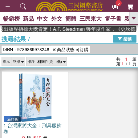
5
暢銷榜
新品
中文
外文
簡體
三民東大
電子書
親子
GO
國出版界指標大獎肯定！A.F. Steadman 獲年度作家，《史
搜尋結果
/
、
、
熱搜：
東野圭吾
The Odyssey
篩選
、
、
父親節
如果歷史是一群喵
暑期
ISBN：9789869978248
商品狀態:可訂購
、
、
推薦
國際布克獎 臺灣漫遊錄
方
、
、
念華
台灣的李登輝時代
數學女
共
1
筆
顯示
排序
、
孩：黎曼猜想
偉大的迷走神經
第
1
/ 1
頁
滿額折
1.
台灣家將大全：刑具服飾
卷
9
540