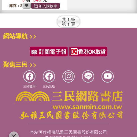
庫存：2
共
1
筆
第
1
頁
網站導航 >>
聚焦三民 >>
三民書局
三民出版
本站著作權屬弘雅三民圖書股份有限公司