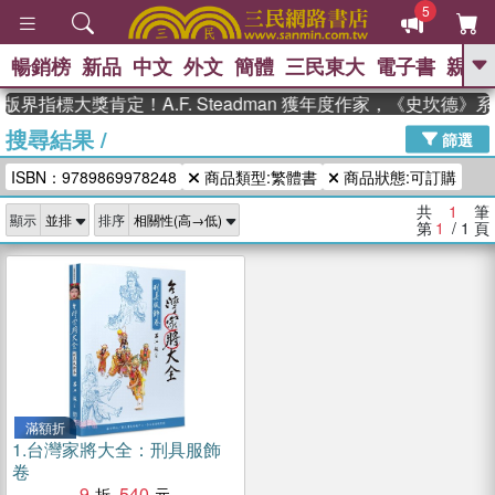
5
暢銷榜
新品
中文
外文
簡體
三民東大
電子書
親子
GO
版界指標大獎肯定！A.F. Steadman 獲年度作家，《史坎德
搜尋結果
/
、
熱搜：
東野圭吾
高希均教授回憶錄
篩選
、
、
、
The Odyssey
父親節
如果歷
ISBN：9789869978248
商品類型:繁體書
商品狀態:可訂購
、
、
史是一群喵
暑期推薦
國際布克
、
、
獎 臺灣漫遊錄
方念華
台灣的李
共
1
筆
顯示
排序
、
、
登輝時代
數學女孩：黎曼猜想
第
1
/ 1
頁
偉大的迷走神經
滿額折
1.
台灣家將大全：刑具服飾
卷
9
540