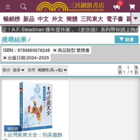
5
暢銷榜
新品
中文
外文
簡體
三民東大
電子書
親子
GO
！A.F. Steadman 獲年度作家，《史坎德》系列帶你踏上熱
搜尋結果
/
、
熱搜：
東野圭吾
高希均教授回憶錄
篩選
、
、
、
The Odyssey
父親節
如果歷
ISBN：9789869978248
商品類型:繁體書
、
、
史是一群喵
暑期推薦
國際布克
、
、
出版日期:2024~2025
獎 臺灣漫遊錄
方念華
台灣的李
、
、
登輝時代
數學女孩：黎曼猜想
共
1
筆
顯示
排序
偉大的迷走神經
第
1
/ 1
頁
滿額折
1.
台灣家將大全：刑具服飾