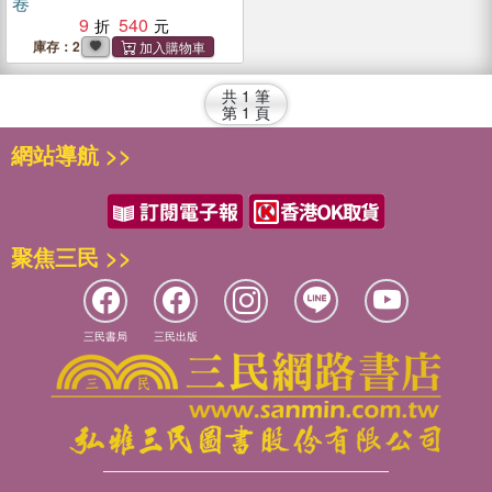
卷
9
540
庫存：2
共
1
筆
第
1
頁
網站導航 >>
聚焦三民 >>
三民書局
三民出版